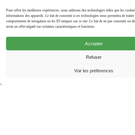
Pour offrir les meilleures expériences, nous utilisons des technologies telles que les cooki
Industriel
informations des appareils. Le fait de consentir à ces technologies nous permettra de traiter
(usine…)
comportement de navigation ou les ID uniques sur ce site. Le fait de ne pas consentir ou de
avoir un effet négatif sur certaines caractéristiques et fonctions.
Rénovation
Nouvelle construction
Accepter
Mise en conformité
Schéma électrique
Refuser
Maintenance
Placement de caméra(s) de surveillance
Voir les préférences
Pose de parlophone et vidéophonie
Accompagnement et placement des choix
d'éclairages
Utilisation de produits écologiques à la demande du
client
Utilisation de produit résistant au feu
News de notre équipe :