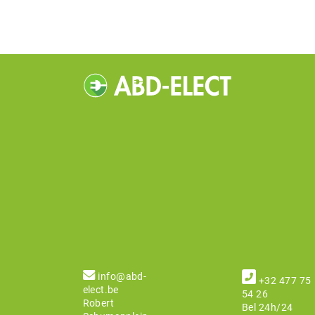
info@abd-
+32 477 75
elect.be
54 26
Robert
Bel 24h/24