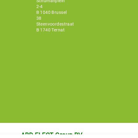
Schumanplein
2-4
B 1040 Brussel
38
Steenvoordestraat
B 1740 Ternat
ABD-ELECT Group BV